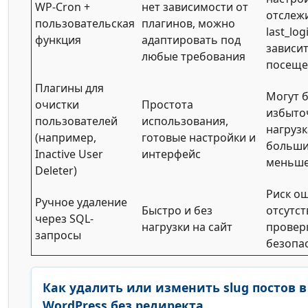
WP-Cron +
нет зависимости от
отслеж
пользовательская
плагинов, можно
last_lo
функция
адаптировать под
зависит
любые требования
посеще
Плагины для
Могут 
очистки
Простота
избыто
пользователей
использования,
нагрузк
(например,
готовые настройки и
больши
Inactive User
интерфейс
меньше
Deleter)
Риск о
Ручное удаление
Быстро и без
отсутст
через SQL-
нагрузки на сайт
провер
запросы
безопа
Как удалить или изменить slug постов в
WordPress без редиректа