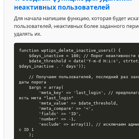
неактивных пользователей
Для начала напишем функцию, которая будет иска
пользователей, неактивных более заданного пери
удалять их.
function wptips_delete_inactive_users() {

    $days_inactive = 180; // Порог неактивности в днях

    $date_threshold = date('Y-m-d H:i:s', strtotime('-' . 
$days_inactive . ' days'));

    // Получаем пользователей, последний раз заходивших до 
даты порога

    $args = array(

        'meta_key' => 'last_login', // предполагается, что 
есть мета "last_login"

        'meta_value' => $date_threshold,

        'meta_compare' => '<',

        'fields' => 'ID',

        'number' => -1,

        'exclude' => array(1), // исключаем администратора 
с ID 1

    );
