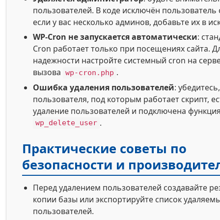
пользователей. В коде исключён пользователь с
если у вас несколько админов, добавьте их в и
WP-Cron не запускается автоматически
: ста
Cron работает только при посещениях сайта. Д
надежности настройте системный cron на серв
вызова
.
wp-cron.php
Ошибка удаления пользователей
: убедитесь,
пользователя, под которым работает скрипт, ес
удаление пользователей и подключена функци
.
wp_delete_user
Практические советы по
безопасности и производите
Перед удалением пользователей создавайте р
копии базы или экспортируйте список удаляем
пользователей.