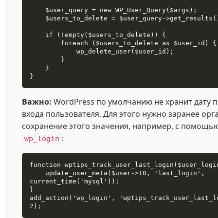
    $user_query = new WP_User_Query($args);

    $users_to_delete = $user_query->get_results();

    if (!empty($users_to_delete)) {

        foreach ($users_to_delete as $user_id) {

            wp_delete_user($user_id);

        }

    }

}
Важно:
WordPress по умолчанию не хранит дату 
входа пользователя. Для этого нужно заранее орг
сохранение этого значения, например, с помощью
:
wp_login
function wptips_track_user_last_login($user_login
    update_user_meta($user->ID, 'last_login', 
current_time('mysql'));

}

add_action('wp_login', 'wptips_track_user_last_l
2);