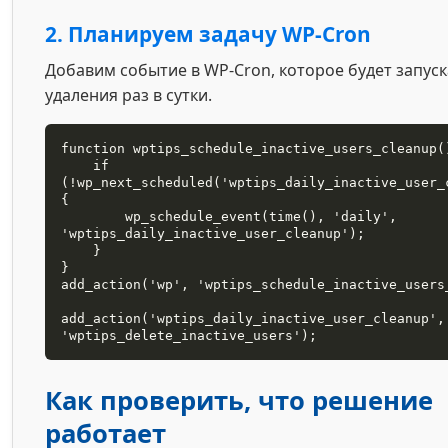
2. Планируем задачу WP-Cron
Добавим событие в WP-Cron, которое будет запус
удаления раз в сутки.
function wptips_schedule_inactive_users_cleanup()
    if 
(!wp_next_scheduled('wptips_daily_inactive_user_
{

        wp_schedule_event(time(), 'daily', 
'wptips_daily_inactive_user_cleanup');

    }

}

add_action('wp', 'wptips_schedule_inactive_users_
add_action('wptips_daily_inactive_user_cleanup',
'wptips_delete_inactive_users');
Как проверить, что решение
работает