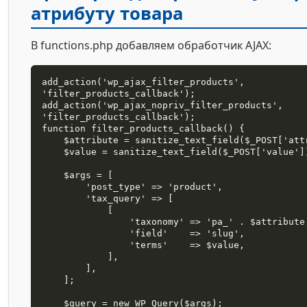
атрибуту товара
В functions.php добавляем обработчик AJAX:
add_action('wp_ajax_filter_products', 
'filter_products_callback');

add_action('wp_ajax_nopriv_filter_products', 
'filter_products_callback');

function filter_products_callback() {

    $attribute = sanitize_text_field($_POST['attribute']);

    $value = sanitize_text_field($_POST['value']);

    $args = [

        'post_type' => 'product',

        'tax_query' => [

            [

                'taxonomy' => 'pa_' . $attribute,

                'field'    => 'slug',

                'terms'    => $value,

            ],

        ],

    ];

    $query = new WP_Query($args);
