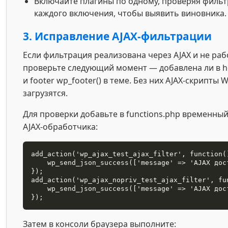
Включайте плагины по одному, проверяя филь
каждого включения, чтобы выявить виновника.
3. Исправление AJAX-фильтрации
Если фильтрация реализована через AJAX и не раб
проверьте следующий момент — добавлена ли в h
и footer wp_footer() в теме. Без них AJAX-скрипт
загрузятся.
Для проверки добавьте в functions.php временный
AJAX-обработчика:
add_action('wp_ajax_test_ajax_filter', function()
    wp_send_json_success(['message' => 'AJAX доступен']);

});

add_action('wp_ajax_nopriv_test_ajax_filter', fun
    wp_send_json_success(['message' => 'AJAX доступен']);

});
Затем в консоли браузера выполните: