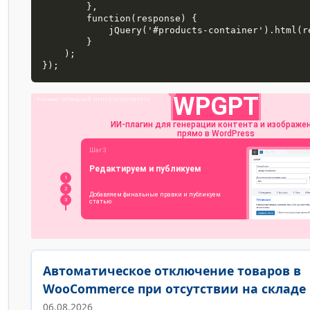
        },

        function(response) {

            jQuery('#products-container').html(response);

        }

    );

});
Автоматическое отключение товаров в
WooCommerce при отсутствии на складе
06.08.2026