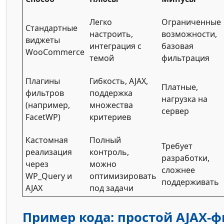
Легко
Ограниченные
Стандартные
настроить,
возможности,
виджеты
интеграция с
базовая
WooCommerce
темой
фильтрация
Плагины
Гибкость, AJAX,
Платные,
фильтров
поддержка
нагрузка на
(например,
множества
сервер
FacetWP)
критериев
Кастомная
Полный
Требует
реализация
контроль,
разработки,
через
можно
сложнее
WP_Query и
оптимизировать
поддерживать
AJAX
под задачи
Пример кода: простой AJAX-ф