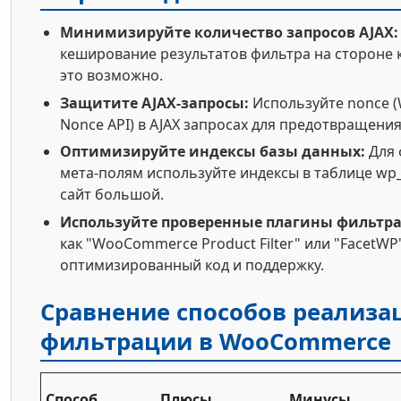
Минимизируйте количество запросов AJAX:
кеширование результатов фильтра на стороне к
это возможно.
Защитите AJAX-запросы:
Используйте nonce 
Nonce API) в AJAX запросах для предотвращения
Оптимизируйте индексы базы данных:
Для 
мета-полям используйте индексы в таблице wp_
сайт большой.
Используйте проверенные плагины фильтр
как "WooCommerce Product Filter" или "FacetW
оптимизированный код и поддержку.
Сравнение способов реализа
фильтрации в WooCommerce
Способ
Плюсы
Минусы