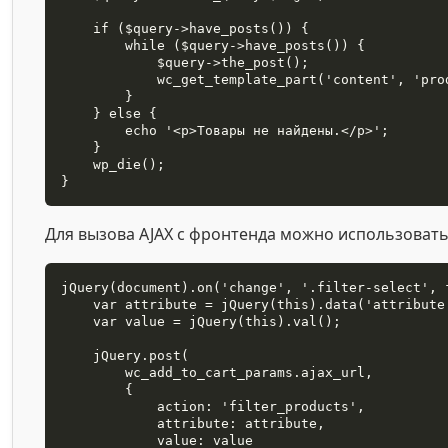
    if ($query->have_posts()) {

        while ($query->have_posts()) {

            $query->the_post();

            wc_get_template_part('content', 'product');

        }

    } else {

        echo '<p>Товары не найдены.</p>';

    }

    wp_die();

}
Для вызова AJAX с фронтенда можно использовать 
jQuery(document).on('change', '.filter-select', f
    var attribute = jQuery(this).data('attribute');

    var value = jQuery(this).val();

    jQuery.post(

        wc_add_to_cart_params.ajax_url,

        {

            action: 'filter_products',

            attribute: attribute,

            value: value
