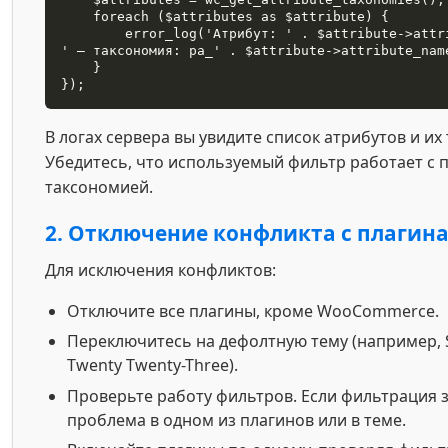
    foreach ($attributes as $attribute) {

        error_log('Атрибут: ' . $attribute->attribute_name . 
' — таксономия: pa_' . $attribute->attribute_name
    }

});
В логах сервера вы увидите список атрибутов и их
Убедитесь, что используемый фильтр работает с
таксономией.
2. Отключение конфликта с плагин
Для исключения конфликтов:
Отключите все плагины, кроме WooCommerce.
Переключитесь на дефолтную тему (например, S
Twenty Twenty-Three).
Проверьте работу фильтров. Если фильтрация 
проблема в одном из плагинов или в теме.