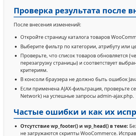
Проверка результата после 
После внесения изменений:
Откройте страницу каталога товаров WooComm
Выберите фильтр по категории, атрибуту или ц
Проверьте, что список товаров обновляется (че
перезагрузку страницы) и соответствует выбр
критериям.
В консоли браузера не должно быть ошибок Java
Если применена AJAX-фильтрация, проверьте се
Network) на успешные запросы admin-ajax.php.
Частые ошибки и как их исп
Отсутствие wp_footer() и wp_head() в теме:
Бе
не загружаются скрипты WooCommerce. Испра