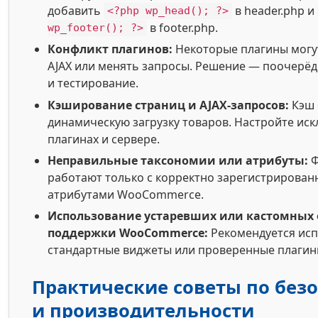
добавить
в header.php и
<?php wp_head(); ?>
в footer.php.
wp_footer(); ?>
Конфликт плагинов:
Некоторые плагины могу
AJAX или менять запросы. Решение — поочерё
и тестирование.
Кэширование страниц и AJAX-запросов:
Кэш 
динамическую загрузку товаров. Настройте ис
плагинах и сервере.
Неправильные таксономии или атрибуты:
Ф
работают только с корректно зарегистрирова
атрибутами WooCommerce.
Использование устаревших или кастомных 
поддержки WooCommerce:
Рекомендуется ис
стандартные виджеты или проверенные плагин
Практические советы по без
и производительности