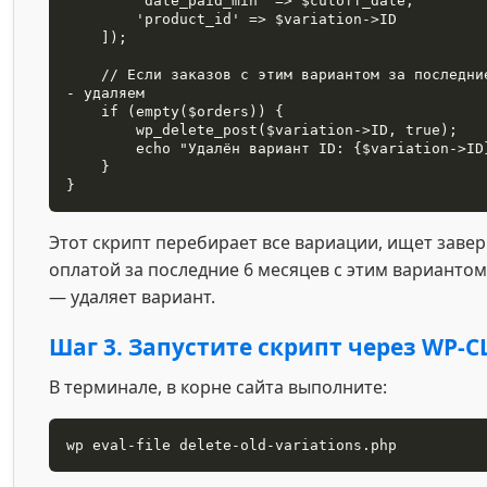
        'date_paid_min' => $cutoff_date,

        'product_id' => $variation->ID

    ]);

    // Если заказов с этим вариантом за последние 6 месяцев нет 
- удаляем

    if (empty($orders)) {

        wp_delete_post($variation->ID, true);

        echo "Удалён вариант ID: {$variation->ID}\n";

    }

}
Этот скрипт перебирает все вариации, ищет заве
оплатой за последние 6 месяцев с этим вариантом,
— удаляет вариант.
Шаг 3. Запустите скрипт через WP-C
В терминале, в корне сайта выполните:
wp eval-file delete-old-variations.php