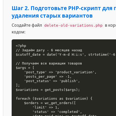
Шаг 2. Подготовьте PHP-скрипт для 
удаления старых вариантов
Создайте файл
в кор
delete-old-variations.php
кодом:
<?php

// Задаём дату - 6 месяцев назад

$cutoff_date = date('Y-m-d H:i:s', strtotime('-6 
// Получаем все вариации товаров

$args = [

    'post_type' => 'product_variation',

    'posts_per_page' => -1,

    'post_status' => 'publish',

];

$variations = get_posts($args);

foreach ($variations as $variation) {

    $orders = wc_get_orders([

        'limit' => 1,

        'status' => 'completed',
