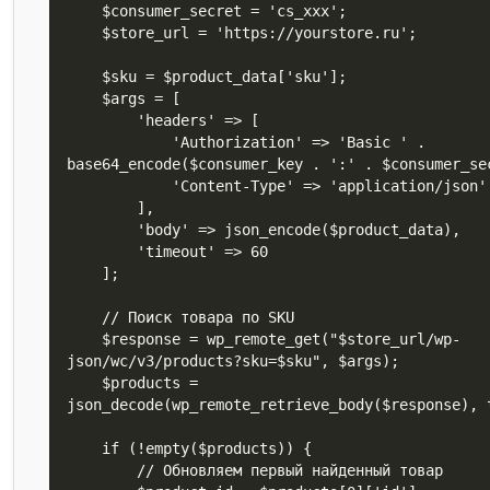
    $consumer_secret = 'cs_xxx';

    $store_url = 'https://yourstore.ru';

    $sku = $product_data['sku'];

    $args = [

        'headers' => [

            'Authorization' => 'Basic ' . 
base64_encode($consumer_key . ':' . $consumer_sec
            'Content-Type' => 'application/json'

        ],

        'body' => json_encode($product_data),

        'timeout' => 60

    ];

    // Поиск товара по SKU

    $response = wp_remote_get("$store_url/wp-
json/wc/v3/products?sku=$sku", $args);

    $products = 
json_decode(wp_remote_retrieve_body($response), t
    if (!empty($products)) {

        // Обновляем первый найденный товар
