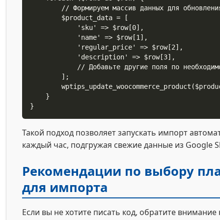
        // Формируем массив данных для обновления товара

        $product_data = [

            'sku' => $row[0],

            'name' => $row[1],

            'regular_price' => $row[2],

            'description' => $row[3],

            // Добавьте другие поля по необходимости

        ];

        wptips_update_woocommerce_product($product_data);

    }

}
Такой подход позволяет запускать импорт автома
каждый час, подгружая свежие данные из Google S
Рекомендации по выбору пл
для импорта
Если вы не хотите писать код, обратите внимание 