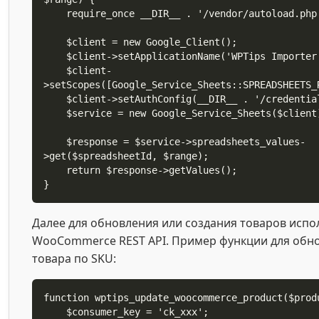
    require_once __DIR__ . '/vendor/autoload.php';

    $client = new Google_Client();

    $client->setApplicationName('WPTips Importer');

    $client-
>setScopes([Google_Service_Sheets::SPREADSHEETS_R
    $client->setAuthConfig(__DIR__ . '/credentials.json');

    $service = new Google_Service_Sheets($client);

    $response = $service->spreadsheets_values-
>get($spreadsheetId, $range);

    return $response->getValues();

}
Далее для обновления или создания товаров испо
WooCommerce REST API. Пример функции для обн
товара по SKU:
function wptips_update_woocommerce_product($produ
    $consumer_key = 'ck_xxx';
