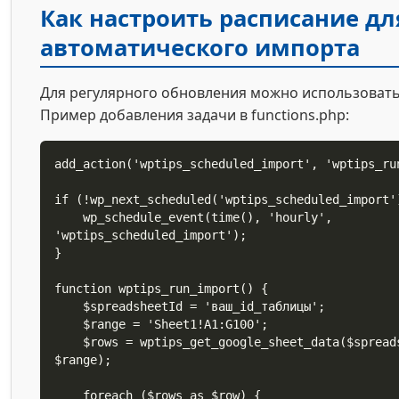
Как настроить расписание дл
автоматического импорта
Для регулярного обновления можно использовать
Пример добавления задачи в functions.php:
add_action('wptips_scheduled_import', 'wptips_run
if (!wp_next_scheduled('wptips_scheduled_import')
    wp_schedule_event(time(), 'hourly', 
'wptips_scheduled_import');

}

function wptips_run_import() {

    $spreadsheetId = 'ваш_id_таблицы';

    $range = 'Sheet1!A1:G100';

    $rows = wptips_get_google_sheet_data($spreadsheetId, 
$range);

    foreach ($rows as $row) {
