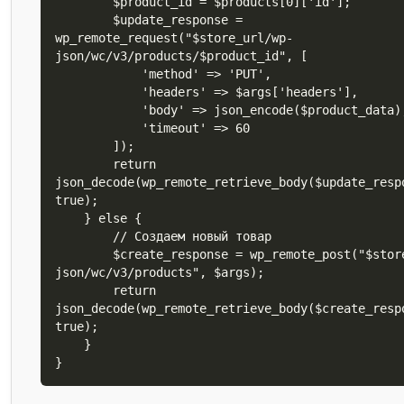
        $product_id = $products[0]['id'];

        $update_response = 
wp_remote_request("$store_url/wp-
json/wc/v3/products/$product_id", [

            'method' => 'PUT',

            'headers' => $args['headers'],

            'body' => json_encode($product_data),

            'timeout' => 60

        ]);

        return 
json_decode(wp_remote_retrieve_body($update_resp
true);

    } else {

        // Создаем новый товар

        $create_response = wp_remote_post("$store_url/wp-
json/wc/v3/products", $args);

        return 
json_decode(wp_remote_retrieve_body($create_resp
true);

    }

}