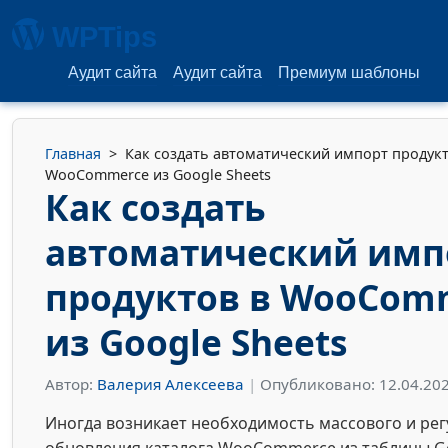
WPTips
Аудит сайта
Аудит сайта
Премиум шаблоны
Главная
>
Как создать автоматический импорт продукт
WooCommerce из Google Sheets
Как создать
автоматический имп
продуктов в WooCom
из Google Sheets
Автор:
Валерия Алексеева
|
Опубликовано: 12.04.20
Иногда возникает необходимость массового и ре
обновления каталога WooCommerce из таблицы Go