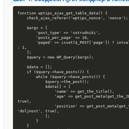
function wptips_ajax_get_table_data() {

    check_ajax_referer('wptips_nonce', 'nonce');

    $args = [

        'post_type' => 'sotrudniki',

        'posts_per_page' => 10,

        'paged' => isset($_POST['page']) ? intval($_POST['page']) 
: 1,

    ];

    $query = new WP_Query($args);

    $data = [];

    if ($query->have_posts()) {

        while ($query->have_posts()) {

            $query->the_post();

            $data[] = [

                'name' => get_the_title(),

                'age' => get_post_meta(get_the_ID(), 'vozrast', 
true),

                'position' => get_post_meta(get_the_ID(), 
'doljnost', true),

            ];

        }

    }
