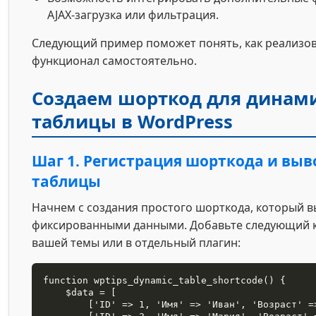
AJAX-загрузка или фильтрация.
Следующий пример поможет понять, как реализо
функционал самостоятельно.
Создаем шорткод для динам
таблицы в WordPress
Шаг 1. Регистрация шорткода и выв
таблицы
Начнем с создания простого шорткода, который в
фиксированными данными. Добавьте следующий ко
вашей темы или в отдельный плагин:
function wptips_dynamic_table_shortcode() {

    $data = [

        ['ID' => 1, 'Имя' => 'Иван', 'Возраст' => 28],
