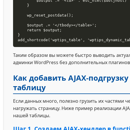
        $output .= '<td>' . esc_html($doljnost) . '</td></tr>';

    }

    wp_reset_postdata();

    $output .= '</tbody></table>';

    return $output;

}

add_shortcode('wptips_table', 'wptips_dynamic_ta
Таким образом вы можете быстро выводить актуа
админки WordPress без дополнительных плагинов
Как добавить AJAX-подгрузку
таблицу
Если данных много, полезно грузить их частями че
нагружать страницу. Ниже пример реализации AJA
нашей таблицы.
Шаг 1. Создаем AJAX-хендлер в funct