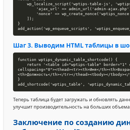
    wp_localize_script('wptips-table-js', 'wptips_ajax_object', [

        'ajax_url' => admin_url('admin-ajax.php'),

        'nonce' => wp_create_nonce('wptips_nonce')

    ]);

}

add_action('wp_enqueue_scripts', 'wptips_enqueue
Шаг 3. Выводим HTML таблицы в ш
function wptips_dynamic_table_shortcode() {

    return '<table id="wptips-table" border="1" cellpadding="5" 
cellspacing="0"><thead><tr><th>Имя</th><th>Возра
<th>Должность</th></tr></thead><tbody></tbody></t
}

add_shortcode('wptips_table', 'wptips_dynamic_ta
Теперь таблица будет загружать и обновлять дан
улучшит производительность на больших объема
Заключение по созданию ди