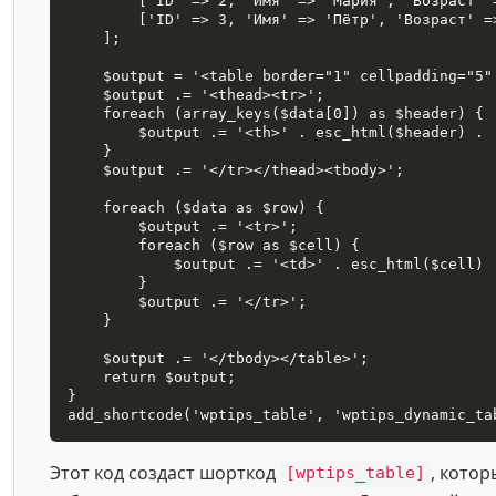
        ['ID' => 2, 'Имя' => 'Мария', 'Возраст' => 34],

        ['ID' => 3, 'Имя' => 'Пётр', 'Возраст' => 22],

    ];

    $output = '<table border="1" cellpadding="5" cellspacing="0">';

    $output .= '<thead><tr>';

    foreach (array_keys($data[0]) as $header) {

        $output .= '<th>' . esc_html($header) . '</th>';

    }

    $output .= '</tr></thead><tbody>';

    foreach ($data as $row) {

        $output .= '<tr>';

        foreach ($row as $cell) {

            $output .= '<td>' . esc_html($cell) . '</td>';

        }

        $output .= '</tr>';

    }

    $output .= '</tbody></table>';

    return $output;

}

add_shortcode('wptips_table', 'wptips_dynamic_ta
Этот код создаст шорткод
, кото
[wptips_table]