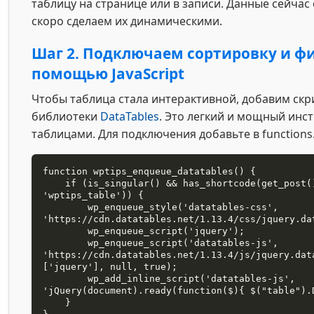
таблицу на странице или в записи. Данные сейчас
скоро сделаем их динамическими.
Шаг 2. Подключаем сортировку и ф
помощью JavaScript
Чтобы таблица стала интерактивной, добавим скр
библиотеки
DataTables
. Это легкий и мощный инс
таблицами. Для подключения добавьте в functions
function wptips_enqueue_datatables() {

    if (is_singular() && has_shortcode(get_post()->post_content, 
'wptips_table')) {

        wp_enqueue_style('datatables-css', 
'https://cdn.datatables.net/1.13.4/css/jquery.dat
        wp_enqueue_script('jquery');

        wp_enqueue_script('datatables-js', 
'https://cdn.datatables.net/1.13.4/js/jquery.dat
['jquery'], null, true);

        wp_add_inline_script('datatables-js', 
'jQuery(document).ready(function($){ $("table").D
    }
