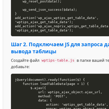
    wp_reset_postdata();

    wp_send_json_success($data);

}

add_action('wp_ajax_wptips_get_table_data', 
'wptips_ajax_get_table_data');

add_action('wp_ajax_nopriv_wptips_get_table_data
'wptips_ajax_get_table_data');
Шаг 2. Подключаем JS для запроса 
вывода таблицы
Создайте файл
в папке вашей т
wptips-table.js
добавьте:
jQuery(document).ready(function($) {

    function loadTableData(page = 1) {

        $.ajax({

            url: wptips_ajax_object.ajax_url,

            method: 'POST',

            data: {

                action: 'wptips_get_table_data',

                nonce: wptips_ajax_object.nonce,
