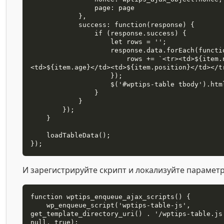
                page: page

            },

            success: function(response) {

                if (response.success) {

                    let rows = '';

                    response.data.forEach(function(item) {

                        rows += `<tr><td>${item.name}</td>
<td>${item.age}</td><td>${item.position}</td></tr
                    });

                    $('#wptips-table tbody').html(rows);

                }

            }

        });

    }

    loadTableData();

});
И зарегистрируйте скрипт и локализуйте параметры
function wptips_enqueue_ajax_scripts() {

    wp_enqueue_script('wptips-table-js', 
get_template_directory_uri() . '/wptips-table.js
null, true);
