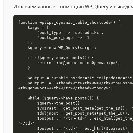
Извлечем данные с помощью WP_Query и выведем 
function wptips_dynamic_table_shortcode() {

    $args = [

        'post_type' => 'sotrudniki',

        'posts_per_page' => -1

    ];

    $query = new WP_Query($args);

    if (!$query->have_posts()) {

        return '<p>Данные не найдены.</p>';

    }

    $output = '<table border="1" cellpadding="5" cellspacing="0">';

    $output .= '<thead><tr><th>Имя</th><th>Возраст</th>
<th>Должность</th></tr></thead><tbody>';

    while ($query->have_posts()) {

        $query->the_post();

        $vozrast = get_post_meta(get_the_ID(), 'vozrast', true);

        $doljnost = get_post_meta(get_the_ID(), 'doljnost', true);

        $output .= '<tr><td>' . esc_html(get_the_title()) . 
'</td>';

        $output .= '<td>' . esc_html($vozrast) . '</td>';
